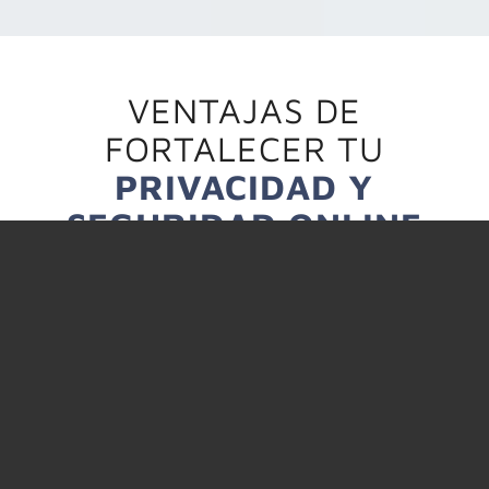
VENTAJAS DE
FORTALECER TU
PRIVACIDAD Y
SEGURIDAD ONLINE
Prevención de amenazas
Te mantenemos informado sobre las últimas amenazas
y vulnerabilidades en línea, lo que te permite estar un
paso adelante de posibles ciberataques.
Fortalecimiento de identidad digital